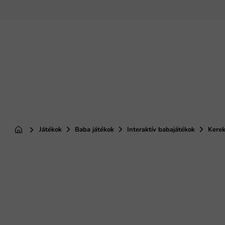
Ugrás
a
fő
tartalomhoz
Játékok
Baba játékok
Interaktív babajátékok
Kerek
Kezdőlap