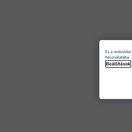
Ez a weboldal 
használatába. 
Beállítások