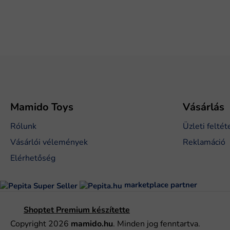
L
á
b
l
é
Mamido Toys
Vásárlás
c
Rólunk
Üzleti feltét
Vásárlói vélemények
Reklamáció
Elérhetőség
marketplace partner
Shoptet Premium készítette
Copyright 2026
mamido.hu
. Minden jog fenntartva.