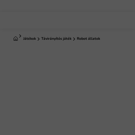
Ugrás
a
fő
tartalomhoz
Kezdőlap
Játékok
Távirányítós játék
Robot állatok