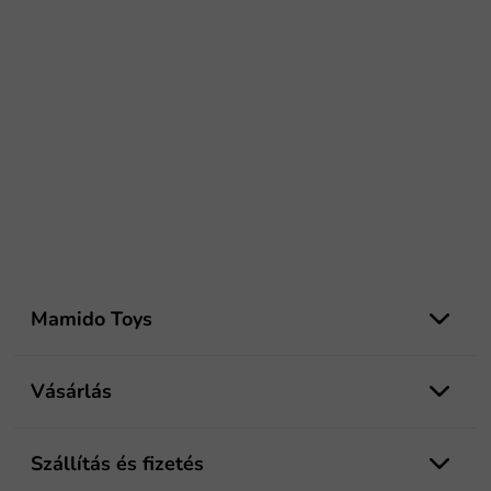
L
á
Mamido Toys
b
l
é
Vásárlás
c
Szállítás és fizetés