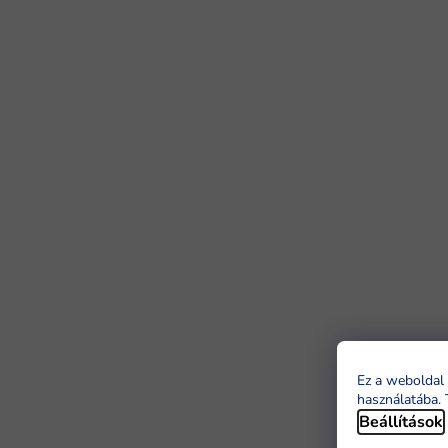
Ez a weboldal 
használatába. 
Beállítások