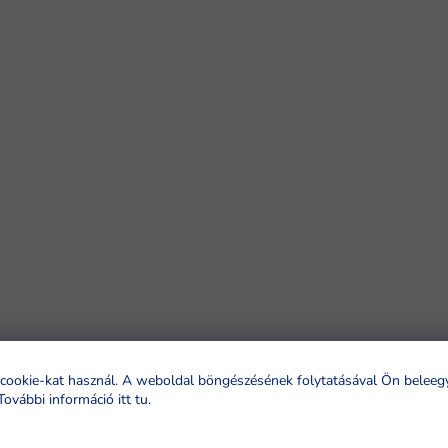
cookie-kat használ. A weboldal böngészésének folytatásával Ön beleeg
További információ itt tu
.