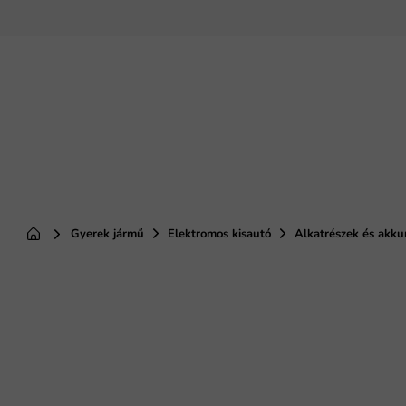
Ugrás
a
fő
tartalomhoz
Gyerek jármű
Elektromos kisautó
Alkatrészek és akk
Kezdőlap