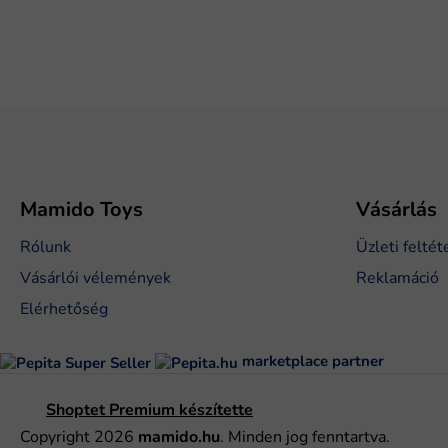
L
á
b
l
é
Mamido Toys
Vásárlás
c
Rólunk
Üzleti feltét
Vásárlói vélemények
Reklamáció
Elérhetőség
marketplace partner
Shoptet Premium készítette
Copyright 2026
mamido.hu
. Minden jog fenntartva.