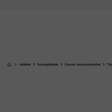
Ugrás
a
fő
tartalomhoz
Játékok
Szerepjátékok
Gyerek szerszámkészlet
Tág
Kezdőlap