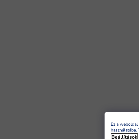
Ez a weboldal 
használatába. 
Beállítások