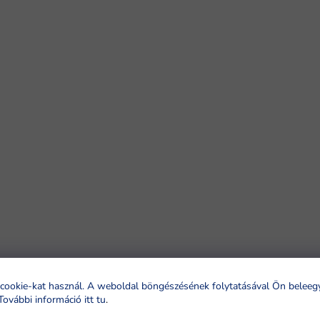
cookie-kat használ. A weboldal böngészésének folytatásával Ön beleeg
További információ itt tu
.