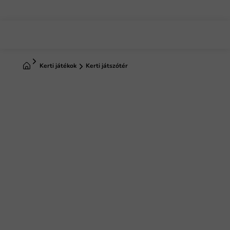
Ugrás
a
fő
tartalomhoz
Kezdőlap
Kerti játékok
Kerti játszótér