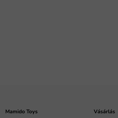
L
á
b
l
é
Mamido Toys
Vásárlás
c