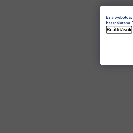
Ez a weboldal 
használatába. 
Beállítások