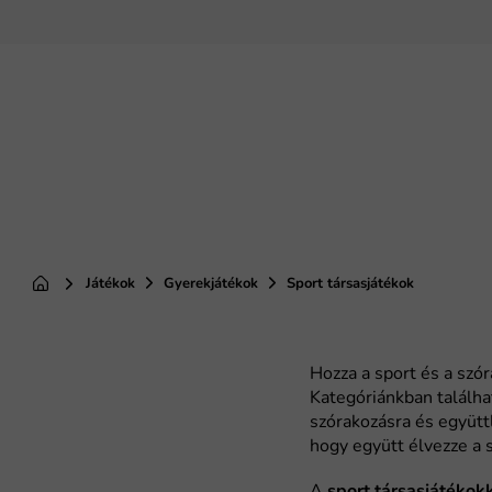
Ugrás
a
fő
tartalomhoz
Játékok
Gyerekjátékok
Sport társasjátékok
Kezdőlap
sport társasjátékok