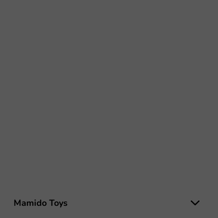
L
á
Mamido Toys
b