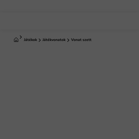
Ugrás
a
fő
tartalomhoz
Kezdőlap
Játékok
Játékvonatok
Vonat szett