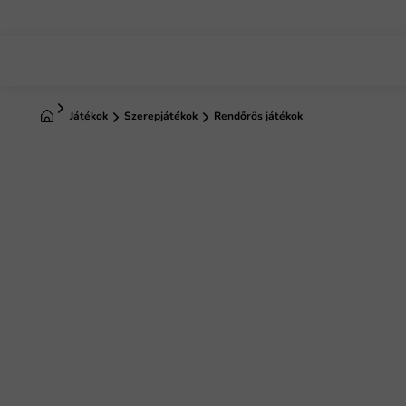
Ugrás
a
fő
tartalomhoz
Kezdőlap
Játékok
Szerepjátékok
Rendőrös játékok