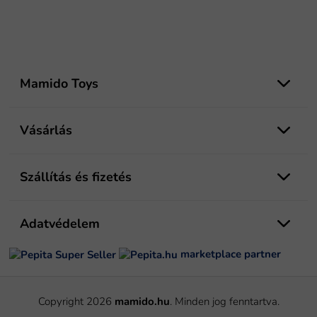
L
á
Mamido Toys
b
l
é
Vásárlás
c
Szállítás és fizetés
Adatvédelem
marketplace partner
Copyright 2026
mamido.hu
. Minden jog fenntartva.