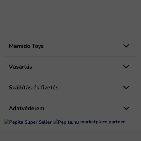
L
á
Mamido Toys
b
l
é
Vásárlás
c
Szállítás és fizetés
Adatvédelem
marketplace partner