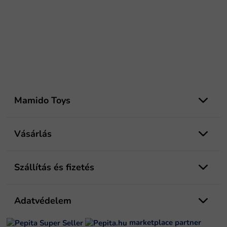
L
á
Mamido Toys
b
l
é
Vásárlás
c
Szállítás és fizetés
Adatvédelem
marketplace partner