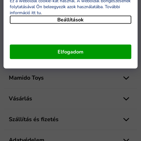
Ez a weboldal cookie-kat használ. A weboldal böngészésének
folytatásával Ön beleegyezik azok használatába. További
információ itt tu
.
Beállítások
Elfogadom
L
á
Mamido Toys
b
l
é
Vásárlás
c
Szállítás és fizetés
Adatvédelem