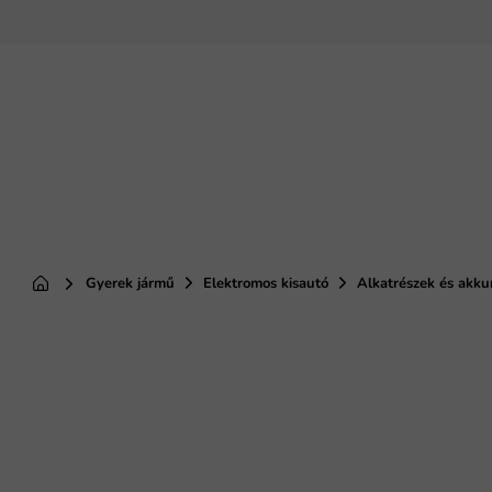
Ugrás
a
fő
tartalomhoz
Gyerek jármű
Elektromos kisautó
Alkatrészek és akk
Kezdőlap