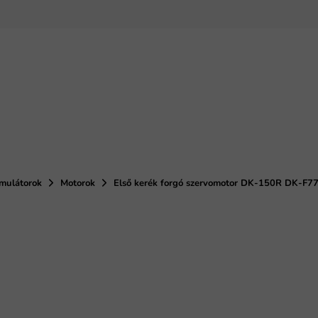
umulátorok
Motorok
Első kerék forgó szervomotor DK-150R DK-F