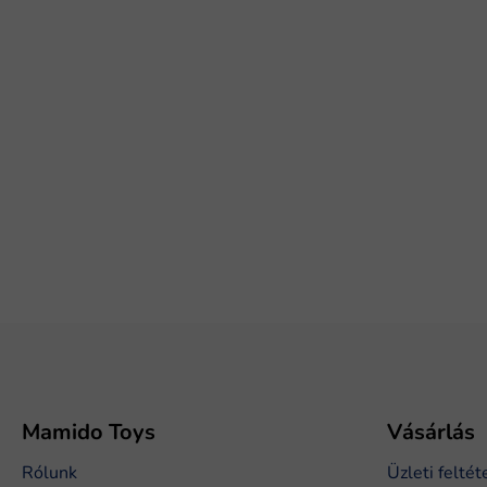
L
á
b
l
é
Mamido Toys
Vásárlás
c
Rólunk
Üzleti feltét