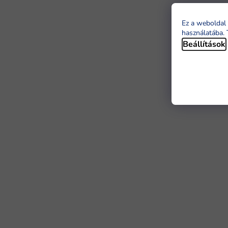
Ez a weboldal 
használatába. 
Beállítások