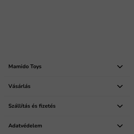
L
á
Mamido Toys
b
l
é
Vásárlás
c
Szállítás és fizetés
Adatvédelem