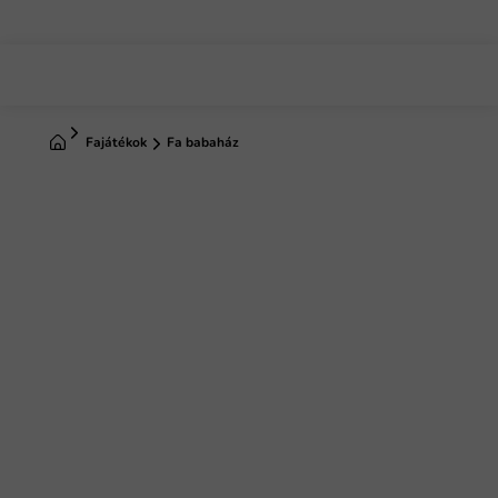
Ugrás
a
fő
tartalomhoz
Kezdőlap
Fajátékok
Fa babaház