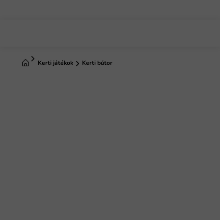
Ugrás
a
fő
tartalomhoz
Kezdőlap
Kerti játékok
Kerti bútor