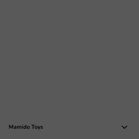
L
á
Mamido Toys
b