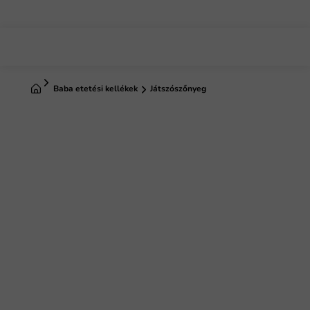
Ugrás
a
fő
tartalomhoz
Kezdőlap
Baba etetési kellékek
Játszószőnyeg