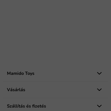
L
á
Mamido Toys
b
l
é
Vásárlás
c
Szállítás és fizetés