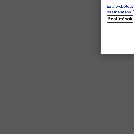
Ez a weboldal 
használatába. 
Beállítások