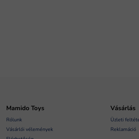
L
á
b
l
é
Mamido Toys
Vásárlás
c
Rólunk
Üzleti feltét
Vásárlói vélemények
Reklamáció
Elérhetőség