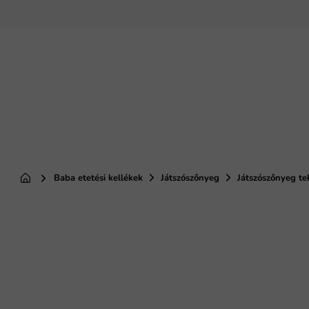
Ugrás
a
fő
tartalomhoz
Baba etetési kellékek
Játszószőnyeg
Játszószőnyeg t
Kezdőlap