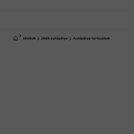
Ugrás
a
fő
tartalomhoz
Kezdőlap
Játékok
Játék autópálya
Autópálya tartozékok