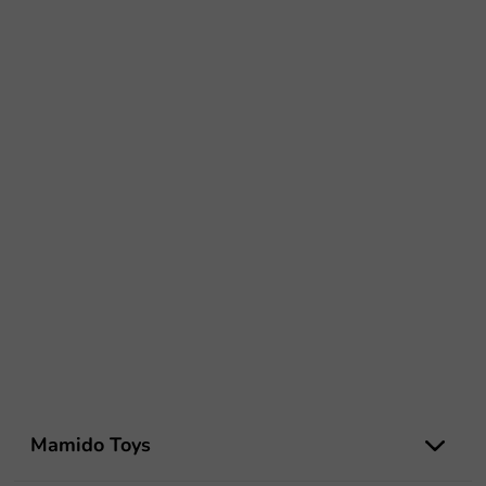
L
á
Mamido Toys
b