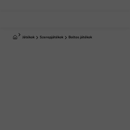
Ugrás
a
fő
tartalomhoz
Kezdőlap
Játékok
Szerepjátékok
Boltos játékok