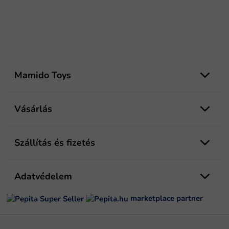
L
á
Mamido Toys
b
l
é
Vásárlás
c
Szállítás és fizetés
Adatvédelem
marketplace partner