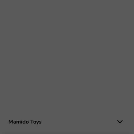
L
á
Mamido Toys
b