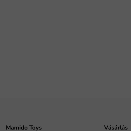
L
á
b
l
é
Mamido Toys
Vásárlás