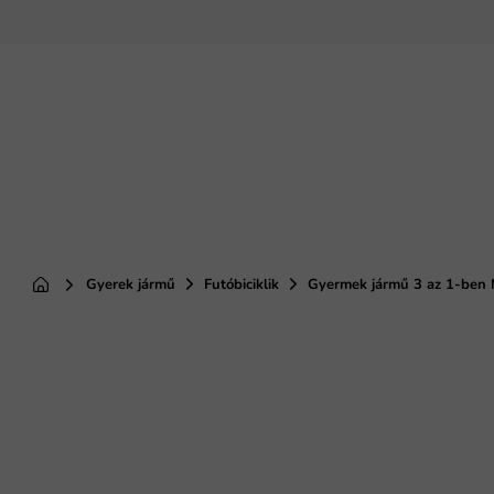
Ugrás
a
fő
tartalomhoz
Gyerek jármű
Futóbiciklik
Gyermek jármű 3 az 1-ben 
Kezdőlap