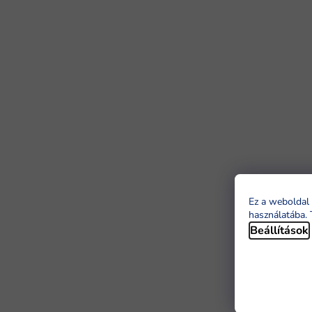
Ez a weboldal 
használatába. 
Beállítások