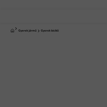
Ugrás
a
fő
tartalomhoz
Kezdőlap
Gyerek jármű
Gyerek bicikli