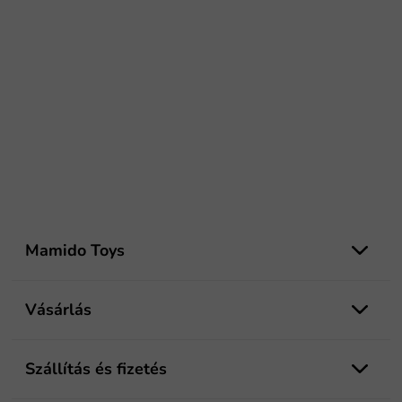
L
á
Mamido Toys
b
l
é
Vásárlás
c
Szállítás és fizetés