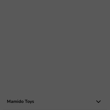
L
á
Mamido Toys
b