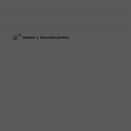
Ugrás
a
fő
tartalomhoz
Kezdőlap
Játékok
Interaktív játékok