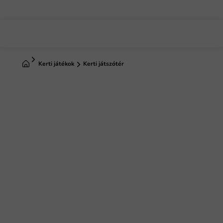
Ugrás
a
fő
tartalomhoz
Kezdőlap
Kerti játékok
Kerti játszótér