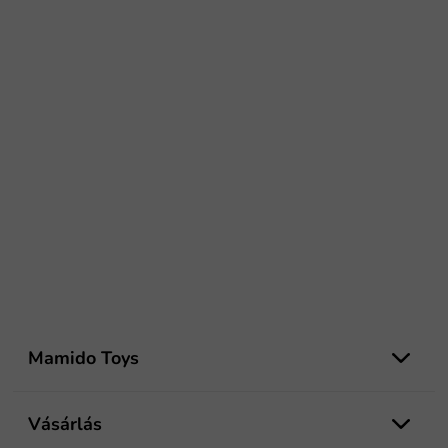
L
á
Mamido Toys
b
l
é
Vásárlás
c