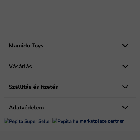
L
á
Mamido Toys
b
l
é
Vásárlás
c
Szállítás és fizetés
Adatvédelem
marketplace partner