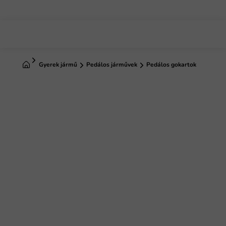
Ugrás
a
fő
tartalomhoz
Kezdőlap
Gyerek jármű
Pedálos járművek
Pedálos gokartok