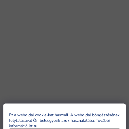
Ez a weboldal cookie-kat használ. A weboldal böngészésének
folytatásával Ön beleegyezik azok használatába. További
információ itt tu
.