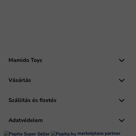
L
á
Mamido Toys
b
l
é
Vásárlás
c
Szállítás és fizetés
Adatvédelem
marketplace partner