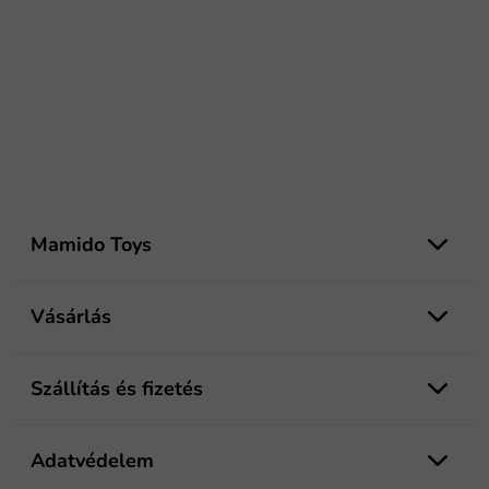
L
á
Mamido Toys
b
l
é
Vásárlás
c
Szállítás és fizetés
Adatvédelem