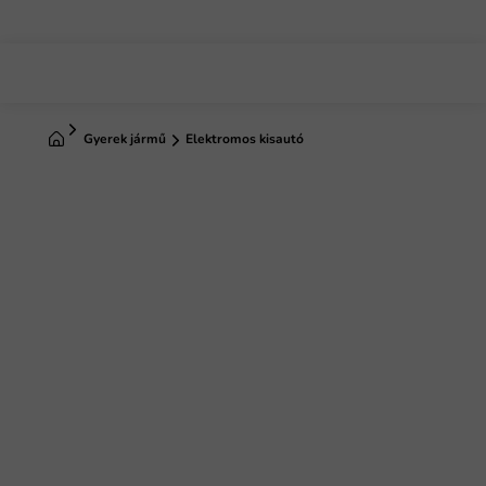
Ugrás
a
fő
tartalomhoz
Kezdőlap
Gyerek jármű
Elektromos kisautó