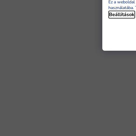
Ez a weboldal 
használatába. 
Beállítások