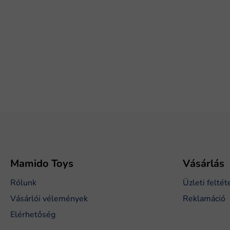
L
á
b
l
é
Mamido Toys
Vásárlás
c
Rólunk
Üzleti feltét
Vásárlói vélemények
Reklamáció
Elérhetőség