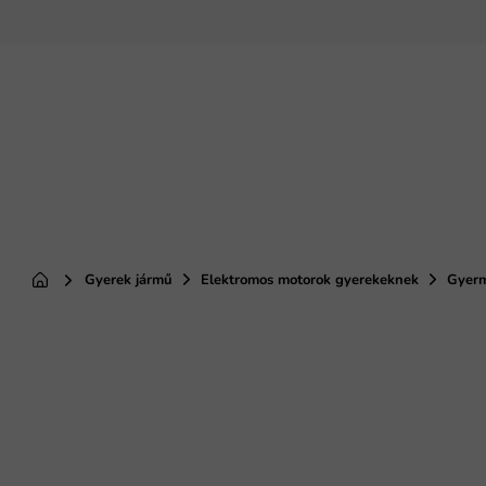
Ugrás
a
fő
tartalomhoz
Gyerek jármű
Elektromos motorok gyerekeknek
Gyerm
Kezdőlap