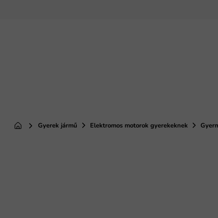
Ugrás
a
fő
tartalomhoz
Gyerek jármű
Elektromos motorok gyerekeknek
Gyerm
Kezdőlap