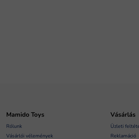
L
á
b
l
é
Mamido Toys
Vásárlás
c
Rólunk
Üzleti feltét
Vásárlói vélemények
Reklamáció