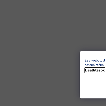
Ez a weboldal 
használatába. 
Beállítások