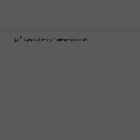
Ugrás
a
fő
tartalomhoz
Kezdőlap
Gyerek jármű
Elektromos kisautó