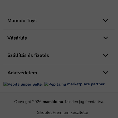
L
á
Mamido Toys
b
l
é
Vásárlás
c
Szállítás és fizetés
Adatvédelem
marketplace partner
Copyright 2026
mamido.hu
. Minden jog fenntartva.
Shoptet Premium készítette