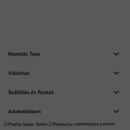
L
á
Mamido Toys
b
l
é
Vásárlás
c
Szállítás és fizetés
Adatvédelem
marketplace partner