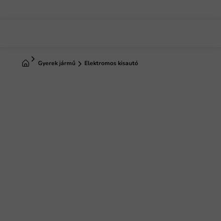
Ugrás
a
fő
tartalomhoz
Kezdőlap
Gyerek jármű
Elektromos kisautó