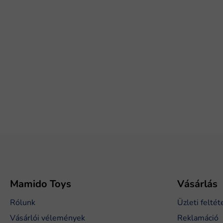
L
á
b
l
é
Mamido Toys
Vásárlás
c
Rólunk
Üzleti feltét
Vásárlói vélemények
Reklamáció