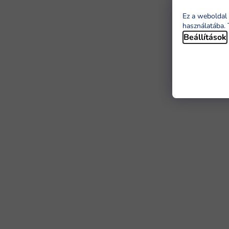
Ez a weboldal 
használatába. 
Beállítások