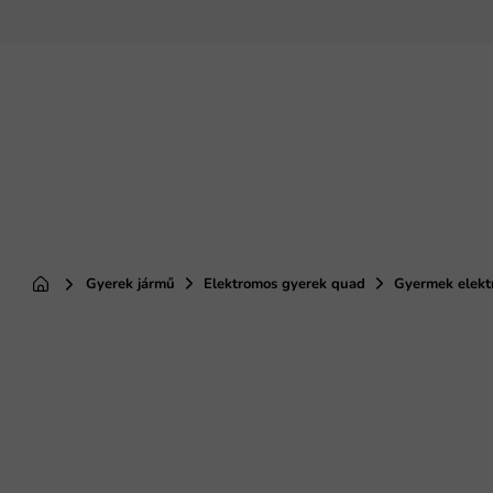
Ugrás
a
fő
tartalomhoz
Gyerek jármű
Elektromos gyerek quad
Gyermek elekt
Kezdőlap