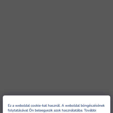
Ez a weboldal cookie-kat használ. A weboldal böngészésének
folytatásával Ön beleegyezik azok használatába. További