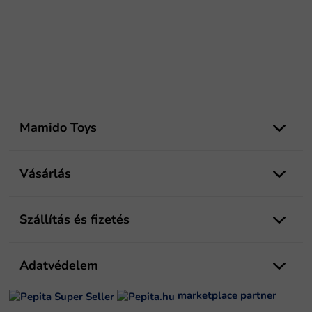
L
á
Mamido Toys
b
l
é
Vásárlás
c
Szállítás és fizetés
Adatvédelem
marketplace partner