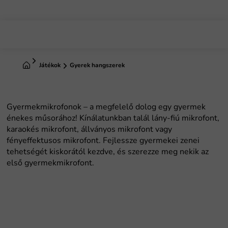
Ugrás
a
fő
tartalomhoz
Kezdőlap
Játékok
Gyerek hangszerek