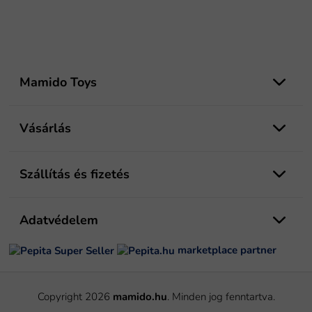
L
á
Mamido Toys
b
l
é
Vásárlás
c
Szállítás és fizetés
Adatvédelem
marketplace partner
Copyright 2026
mamido.hu
. Minden jog fenntartva.