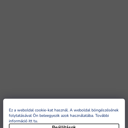
Ez a weboldal cookie-kat használ. A weboldal böngészésének
folytatásával Ön beleegyezik azok használatába. További
információ itt tu
.
Beállítások