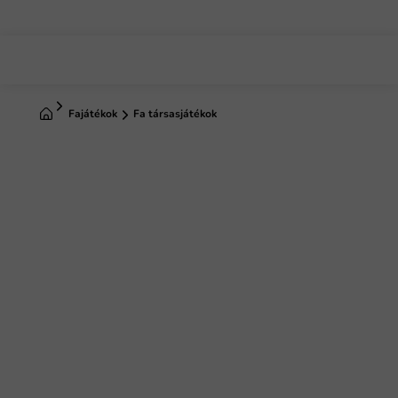
Ugrás
a
fő
tartalomhoz
Kezdőlap
Fajátékok
Fa társasjátékok