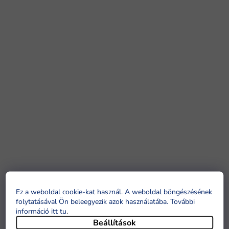
Ez a weboldal cookie-kat használ. A weboldal böngészésének
folytatásával Ön beleegyezik azok használatába. További
információ itt tu
.
Beállítások