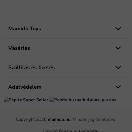
L
á
Mamido Toys
b
l
é
Vásárlás
c
Szállítás és fizetés
Adatvédelem
marketplace partner
Copyright 2026
mamido.hu
. Minden jog fenntartva.
Shoptet Premium készítette