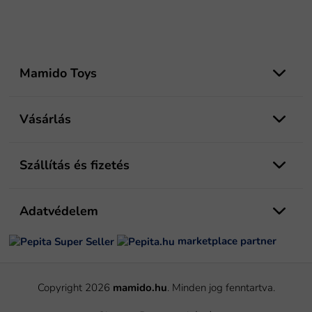
L
á
Mamido Toys
b
l
é
Vásárlás
c
Szállítás és fizetés
Adatvédelem
marketplace partner
Copyright 2026
mamido.hu
. Minden jog fenntartva.