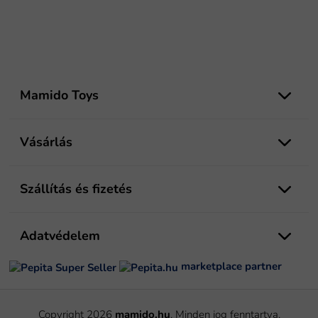
L
á
Mamido Toys
b
l
é
Vásárlás
c
Szállítás és fizetés
Adatvédelem
marketplace partner
Copyright 2026
mamido.hu
. Minden jog fenntartva.