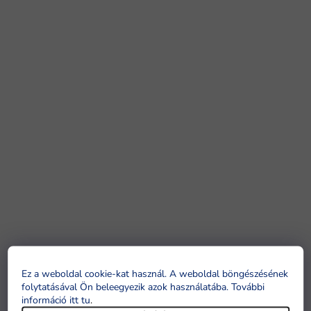
Ez a weboldal cookie-kat használ. A weboldal böngészésének
folytatásával Ön beleegyezik azok használatába. További
információ itt tu
.