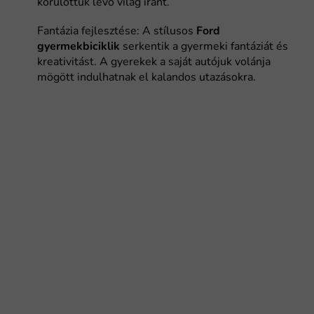
körülöttük lévő világ iránt.
Fantázia fejlesztése: A stílusos
Ford
gyermekbiciklik
serkentik a gyermeki fantáziát és
kreativitást. A gyerekek a saját autójuk volánja
mögött indulhatnak el kalandos utazásokra.