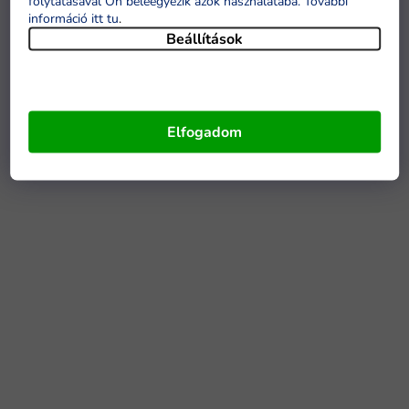
folytatásával Ön beleegyezik azok használatába. További
információ itt tu
.
Beállítások
Elfogadom