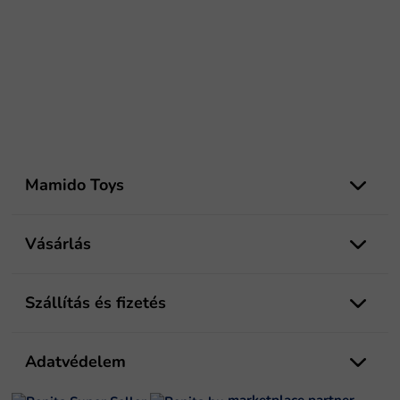
L
á
Mamido Toys
b
l
é
Vásárlás
c
Szállítás és fizetés
Adatvédelem