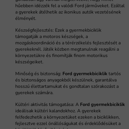
hűebben idézzék fel a valódi Ford járműveket. Ezáltal
a gyerekek átélhetik az ikonikus autók vezetésének
élményét.
Készségfejlesztés: Ezek a gyermekbiciklik
támogatják a motoros készségek, a
mozgáskoordináció és a térérzékelés fejlesztését a
gyerekeknél. Játék közben megtanulnak reagálni a
környezetükre és finomítják finom motorikus
készségeiket.
Minőség és biztonság:
Ford gyermekbiciklik
tartós
és biztonságos anyagokból készülnek, garantálva
hosszú élettartamukat és gondtalan szórakozást a
gyerekek számára.
Kültéri aktivitás támogatása: A
Ford gyermekbiciklik
ideálisak kültéri kalandokhoz. A gyerekek
felfedezhetik a környezetüket ezeken a biciklikken,
fejlesztve ezzel önállóságukat és érdeklődésüket a