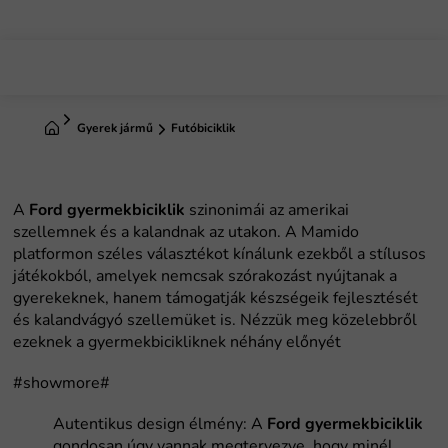
Ugrás
a
fő
tartalomhoz
Kezdőlap
Gyerek jármű
Futóbiciklik
A
Ford gyermekbiciklik
szinonimái az amerikai
szellemnek és a kalandnak az utakon. A Mamido
platformon széles választékot kínálunk ezekből a stílusos
játékokból, amelyek nemcsak szórakozást nyújtanak a
gyerekeknek, hanem támogatják készségeik fejlesztését
és kalandvágyó szellemüket is. Nézzük meg közelebbről
ezeknek a gyermekbicikliknek néhány előnyét
#showmore#
Autentikus design élmény: A
Ford gyermekbiciklik
gondosan úgy vannak megtervezve, hogy minél