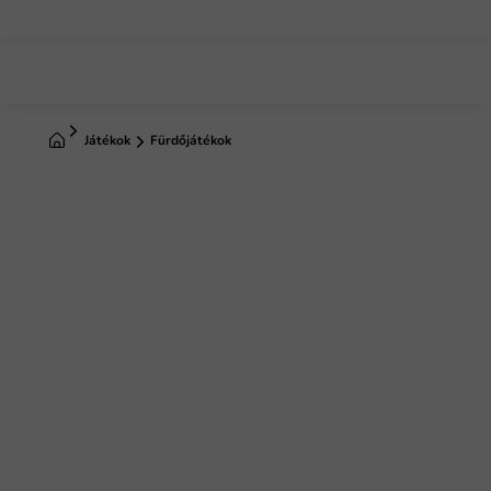
Ugrás
a
fő
tartalomhoz
Kezdőlap
Játékok
Fürdőjátékok