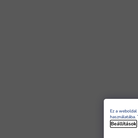
Ez a weboldal 
használatába. 
Beállítások