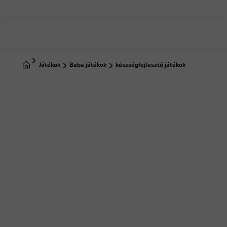
Ugrás
a
fő
tartalomhoz
Kezdőlap
Játékok
Baba játékok
készségfejlesztő játékok