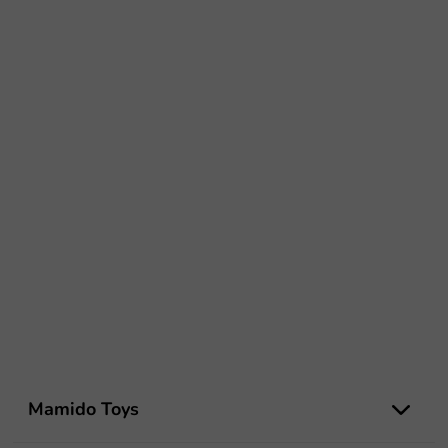
L
á
Mamido Toys
b