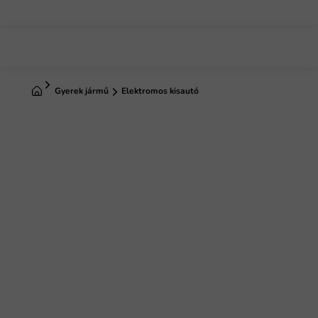
Ugrás
a
fő
tartalomhoz
Kezdőlap
Gyerek jármű
Elektromos kisautó