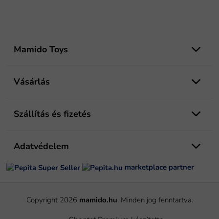
L
á
Mamido Toys
b
l
é
Vásárlás
c
Szállítás és fizetés
Adatvédelem
marketplace partner
Copyright 2026
mamido.hu
. Minden jog fenntartva.