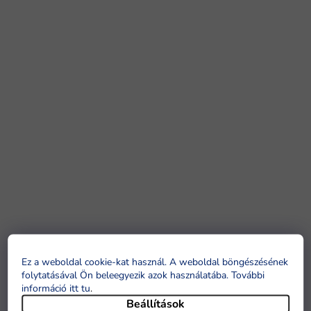
Ez a weboldal cookie-kat használ. A weboldal böngészésének
folytatásával Ön beleegyezik azok használatába. További
információ itt tu
.
Beállítások