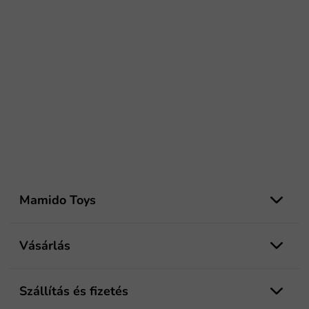
L
á
Mamido Toys
b
l
é
Vásárlás
c
Szállítás és fizetés