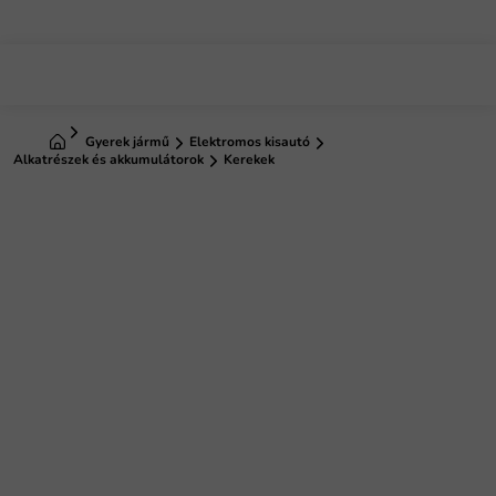
Ugrás
a
fő
tartalomhoz
Kezdőlap
Gyerek jármű
Elektromos kisautó
Alkatrészek és akkumulátorok
Kerekek