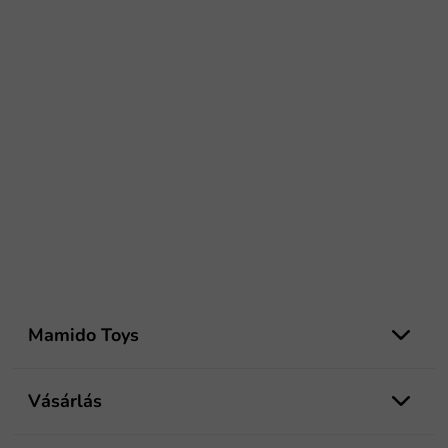
L
á
Mamido Toys
b
l
é
Vásárlás
c