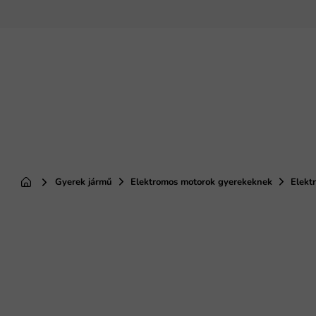
Ugrás
a
fő
tartalomhoz
Gyerek jármű
Elektromos motorok gyerekeknek
Elekt
Kezdőlap