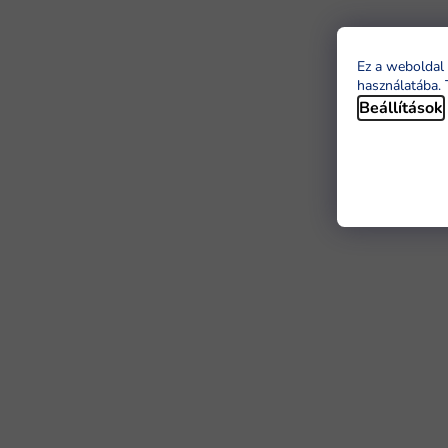
Ez a weboldal 
használatába. 
Beállítások