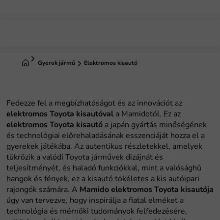
Ugrás
a
fő
tartalomhoz
Kezdőlap
Gyerek jármű
Elektromos kisautó
Fedezze fel a megbízhatóságot és az innovációt az
elektromos Toyota kisautóval
a Mamidotól. Ez az
elektromos Toyota kisautó
a japán gyártás minőségének
és technológiai előrehaladásának esszenciáját hozza el a
gyerekek játékába. Az autentikus részletekkel, amelyek
tükrözik a valódi Toyota járművek dizájnát és
teljesítményét, és haladó funkciókkal, mint a valósághű
hangok és fények, ez a kisautó tökéletes a kis autóipari
rajongók számára. A
Mamido elektromos Toyota kisautója
úgy van tervezve, hogy inspirálja a fiatal elméket a
technológia és mérnöki tudományok felfedezésére,