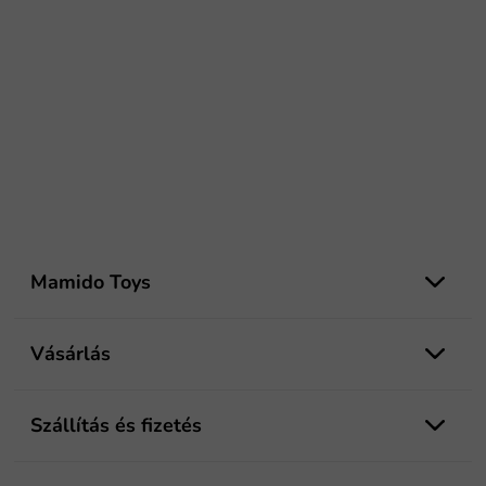
L
á
Mamido Toys
b
l
é
Vásárlás
c
Szállítás és fizetés