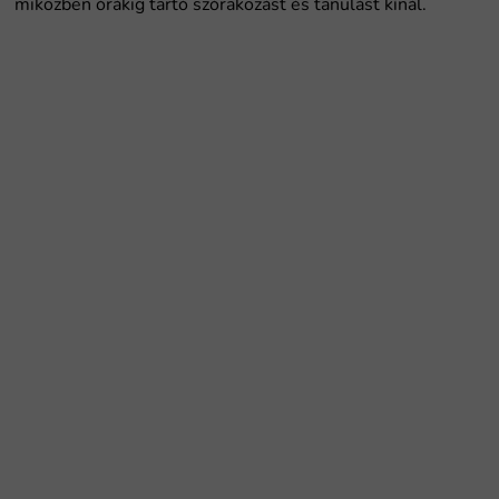
miközben órákig tartó szórakozást és tanulást kínál.