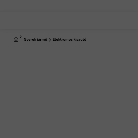
Ugrás
a
fő
tartalomhoz
Kezdőlap
Gyerek jármű
Elektromos kisautó