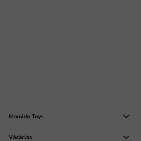
L
á
Mamido Toys
b
l
é
Vásárlás