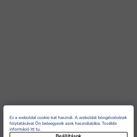
Ez a weboldal cookie-kat használ. A weboldal böngészésének
folytatásával Ön beleegyezik azok használatába. További
információ itt tu
.
Beállítások