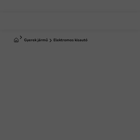
Ugrás
a
fő
tartalomhoz
Kezdőlap
Gyerek jármű
Elektromos kisautó