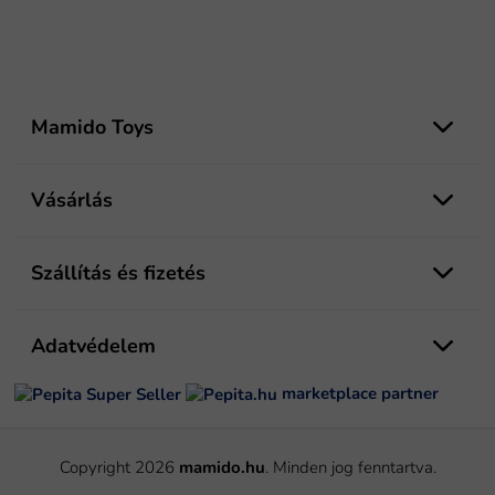
L
á
Mamido Toys
b
l
é
Vásárlás
c
Szállítás és fizetés
Adatvédelem
marketplace partner
Copyright 2026
mamido.hu
. Minden jog fenntartva.