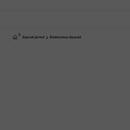
Ugrás
a
fő
tartalomhoz
Kezdőlap
Gyerek jármű
Elektromos kisautó