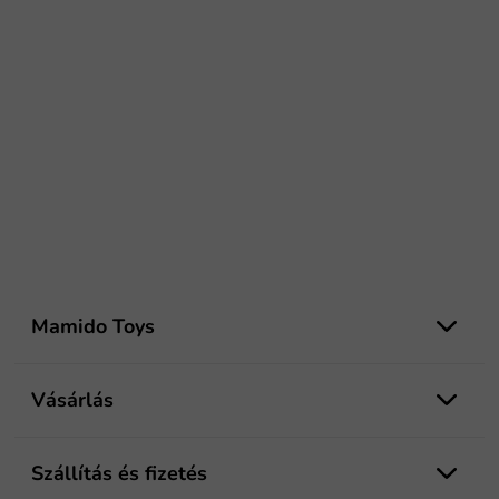
L
á
Mamido Toys
b
l
é
Vásárlás
c
Szállítás és fizetés