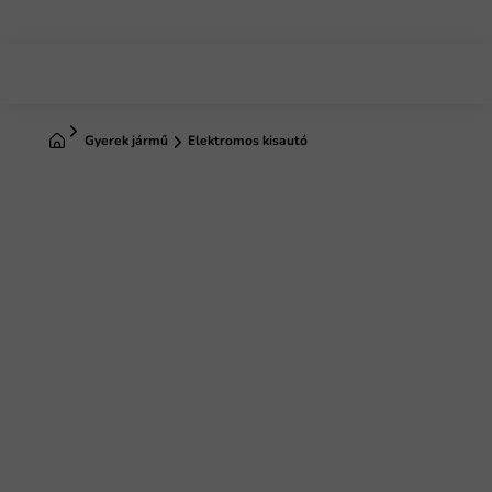
Ugrás
a
fő
tartalomhoz
Kezdőlap
Gyerek jármű
Elektromos kisautó