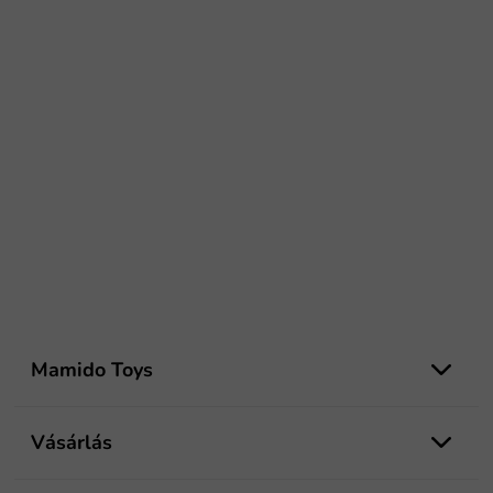
L
á
Mamido Toys
b
l
é
Vásárlás
c